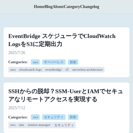
Home
Blog
About
Category
Changelog
EventBridge スケジューラでCloudWatch
LogsをS3に定期出力
2025/7/26
Categories:
aws
サーバーレス
技術
aws
cloudwatch-logs
eventbridge
s3
serverless-architecture
SSHからの脱却？SSM-UserとIAMでセキュ
アなリモートアクセスを実現する
2025/7/12
Categories:
aws
セキュリティ
技術
aws
iam
session-manager
セキュリティ