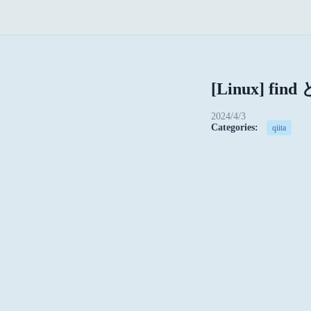
[Linux] 
2024/4/3
Categories:
qiita