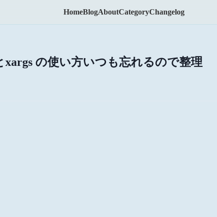
Home
Blog
About
Category
Changelog
find とxargs の使い方いつも忘れるので整理