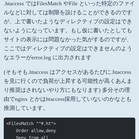
.htaccess ではFilesMatch やFile といった特定のファイ
ルなどに対しては制限を設けることができるのです
が、上で書いたようなディレクティブの設定はでき
ないようになっています。もし仮に書いたとしても
サイトの表示には問題なかった気がするのですが、
ここではディレクティブの設定はできませんのよう
なエラーがerror.log に出力されます
(そもそも.htaccess はアクセスがあるたびに.htaccess
を見に行くので負荷が上昇する可能性が高くあんま
り推奨はされないやり方にもなります) 多分その理
由でnginx とかはhtaccess採用していないのかなとも
推測しています。
<FilesMatch "^¥.ht">
    Order allow,deny
    Deny from all