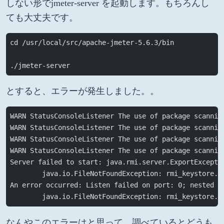
しない形でjmeter-server を起動します。もちろんし
ても大丈夫です。
cd /usr/local/src/apache-jmeter-5.6.3/bin
./jmeter-server
とすると、エラーが発生しました。。
WARN StatusConsoleListener The use of package scannin
WARN StatusConsoleListener The use of package scannin
WARN StatusConsoleListener The use of package scannin
WARN StatusConsoleListener The use of package scannin
Server failed to start: java.rmi.server.ExportExcepti
        java.io.FileNotFoundException: rmi_keystore.j
An error occurred: Listen failed on port: 0; nested e
        java.io.FileNotFoundException: rmi_keystore.j
なんやこのエラーはと思って、調べているとどうも