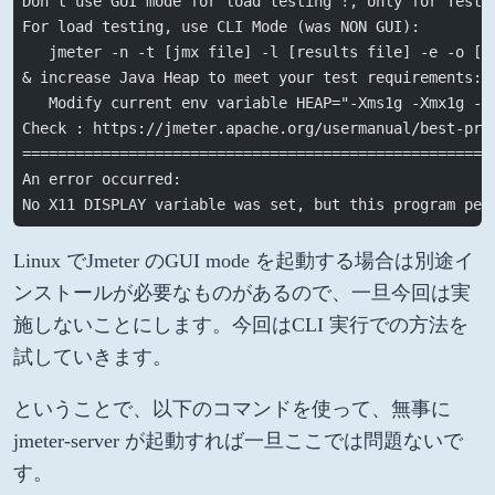
Don't use GUI mode for load testing !, only for Test 
For load testing, use CLI Mode (was NON GUI):
   jmeter -n -t [jmx file] -l [results file] -e -o [P
& increase Java Heap to meet your test requirements:
   Modify current env variable HEAP="-Xms1g -Xmx1g -X
Check : https://jmeter.apache.org/usermanual/best-pra
=====================================================
An error occurred:
No X11 DISPLAY variable was set, but this program per
Linux でJmeter のGUI mode を起動する場合は別途イ
ンストールが必要なものがあるので、一旦今回は実
施しないことにします。今回はCLI 実行での方法を
試していきます。
ということで、以下のコマンドを使って、無事に
jmeter-server が起動すれば一旦ここでは問題ないで
す。