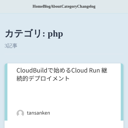
Home
Blog
About
Category
Changelog
カテゴリ: php
3記事